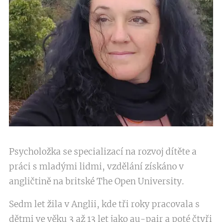
Psycholožka se specializací na rozvoj dítěte a
práci s mladými lidmi, vzdělání získáno v
angličtině na britské The Open University.
Sedm let žila v Anglii, kde tři roky pracovala s
dětmi ve věku 3 až 13 let jako au-pair a poté čtyři